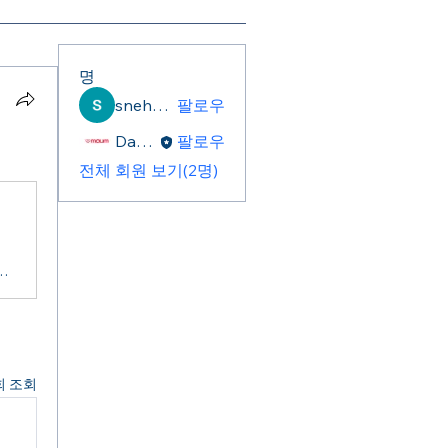
명
sneha sanwane
팔로우
Daniel Lee
팔로우
전체 회원 보기(2명)
대와제도정비는과제로남아...후속조치필요공용주차장자료사진 ©DB 국회가5월1
회 조회