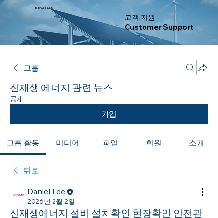
ENERGY LINK
고객 지원
Customer Support
그룹
신재생 에너지 관련 뉴스
공개
가입
그룹 활동
미디어
파일
회원
소개
뒤로
Daniel Lee
2026년 2월 2일
신재생에너지 설비 설치확인 현장확인 안전관