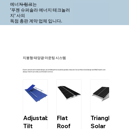
에너지 링크는
ENERGY LINK
'푸젠 슈퍼솔라 에너지 테크놀러
지' 사의
독점 총판 계약 업체 입니다.
지붕형 태양광 마운팅 시스템
Due to advanced module design, assembling time would be greatly reduced. Our professional design and R&D teams are
always here to provide you the best service.
Adjustable
Flat
Triangle
Tilt
Roof
Solar