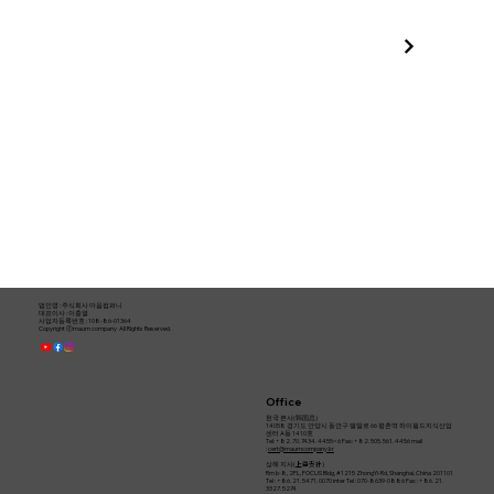
for
Solar
Metal
Roof
Mounting
Systems
Manufacturer
법인명 : ​주식회사 마음컴퍼니
대표이사 : 이충열
사업자등록번호 : 108-86-01364​
Copyright ⓒmaum company All Rights Reserved.
Office
한국 본사(韩国总)
14058 경기도 안양시 동안구 벌말로 66 평촌역 하이필드지식산업
센터 A동 1410호
Tel: +82. 70. 7434. 4455~6 Fax: +82. 505. 561. 4456 mail
:
cert@maumcompany.kr
상해 지사(
)
上海支社
Rm b-8, 2FL, FOCUS Bldg, #1215 ZhongYi-Rd, Shanghai, China 201101
Tel : +86. 21. 5471. 0070 inter Tel : 070-8639-0886 Fax : +86. 21.
3327. 5274