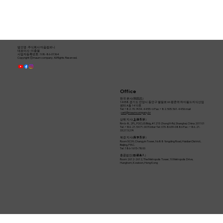
법인명 : ​주식회사 마음컴퍼니
대표이사 : 이충열
사업자등록번호 : 108-86-01364​
Copyright ⓒmaum company All Rights Reserved.
Office
한국 본사(韩国总)
14058 경기도 안양시 동안구 벌말로 66 평촌역 하이필드지식산업
센터 A동 1410호
Tel: +82. 70. 7434. 4455~6 Fax: +82. 505. 561. 4456 mail
:
cert@maumcompany.kr
상해 지사(
)
上海支社
Rm b-8, 2FL, FOCUS Bldg, #1215 ZhongYi-Rd, Shanghai, China 201101
Tel : +86. 21. 5471. 0070 inter Tel : 070-8639-0886 Fax : +86. 21.
3327. 5274
북경 지사(
)
北京支社
Room 5C09, Changyin Tower, No88 Yongding Road, Haidian District,
Beijing, P.R.C.
Tel : 186-1615-7800
홍콩법인(
)
香港法人
​Room 2612-2612, The Metropolis Tower, 10 Metropolis Drive,
Hunghom, Kowloon, Hong Kong