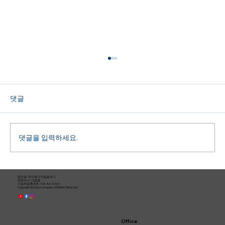
댓글
댓글을 입력하세요.
전북 부안 379 지붕 태양광 발전소
법인명 : ​주식회사 마음컴퍼니
대표이사 : 이충열
사업자등록번호 : 108-86-01364​
Copyright ⓒmaum company All Rights Reserved.
Office